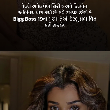
નેહલે અનેક વેબ સિરીઝ અને ફિલ્મોમાં
અભિનય પણ કર્યો છે. હવે રસપ્રદ રહેશે કે
Bigg Boss 19
ના ઘરમાં તેઓ કેટલું પ્રભાવિત
કરી શકે છે.