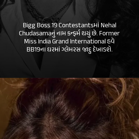
Bigg Boss 19 Contestantsમાં Nehal
Chudasamaનું નામ કન્ફર્મ થયું છે. Former
Miss India Grand International હવે
BB19
ના ઘરમાં ગ્લેમરસ જાદુ દેખાડશે.