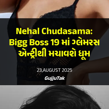
Nehal Chudasama:
Bigg Boss 19
માં ગ્લેમરસ
એન્ટ્રીથી મચાવશે ધૂમ
23,AUGUST 2025
GujjuTak