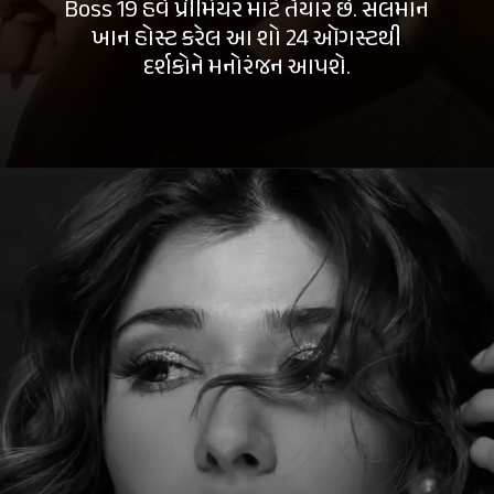
Boss 19 હવે પ્રીમિયર માટે તૈયાર છે. સલમાન
ખાન હોસ્ટ કરેલ આ શો 24 ઑગસ્ટથી
દર્શકોને મનોરંજન આપશે.