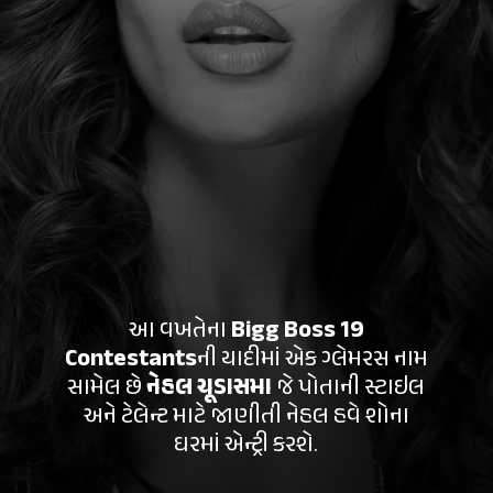
આ વખતેના
Bigg Boss 19
Contestants
ની યાદીમાં એક ગ્લેમરસ નામ
સામેલ છે
નેહલ ચૂડાસમા
જે
પોતાની સ્ટાઇલ
અને ટેલેન્ટ માટે જાણીતી નેહલ હવે શોના
ઘરમાં એન્ટ્રી કરશે.