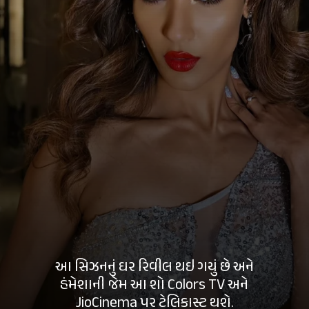
આ સિઝનનું ઘર રિવીલ થઇ ગયું છે અને
હંમેશાની જેમ આ શો Colors TV અને
JioCinema
પર ટેલિકાસ્ટ થશે.