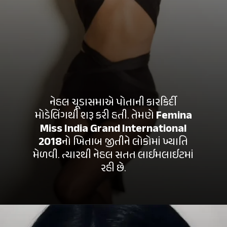
નેહલ ચૂડાસમાએ પોતાની કારકિર્દી
મોડેલિંગથી શરૂ કરી હતી. તેમણે
Femina
Miss India Grand International
2018
નો ખિતાબ જીતીને લોકોમાં ખ્યાતિ
મેળવી. ત્યારથી નેહલ સતત લાઈમલાઈટમાં
રહી છે.