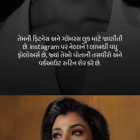
તેમની ફિટનેસ અને ગ્લેમરસ લુક માટે જાણીતી
છે. Instagram પર નેહલને 1 લાખથી વધુ
ફોલોઅર્સ છે, જ્યાં તેઓ પોતાની તસવીરો અને
વર્કઆઉટ રુટિન શેર કરે છે.