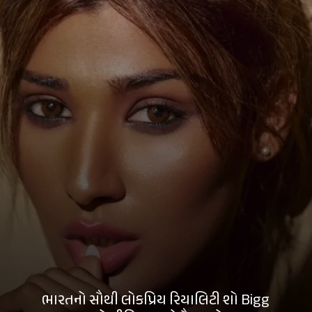
ભારતનો સૌથી લોકપ્રિય રિયાલિટી શો Bigg