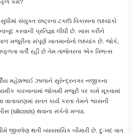
ષ્ફળ કેમ?
ધીમાં સંયુક્ત રાષ્ટ્રના ટકાઉ વિકાસના લક્ષ્યાંકો
બૂદ કરવાની પ્રતિજ્ઞા લીધી છે. ખાસ કરીને
બાળ મજૂરીના સંપૂર્ણ ખાતમાનોનો લક્ષ્યાંક છે. જોકે,
ષ્ફળતા વર્તી રહી છે તેમ તાજેતરના એક વિભત્સ
્ષીય મહેશભાઈ ઝાલાને સુરેન્દ્રનગર નજીકના
મીક કારખાનામાં જોખમી મજૂરી પર કામે મૂકવામાં
લા વાતાવરણમાં સતત કાર્ય કરતા તેમને શ્વાસની
 (silicosis) થવાના સંકેતો મળ્યા.
ે જીવલેણ થતી વ્યવસાયિક બીમારી છે. દુઃખદ વાત