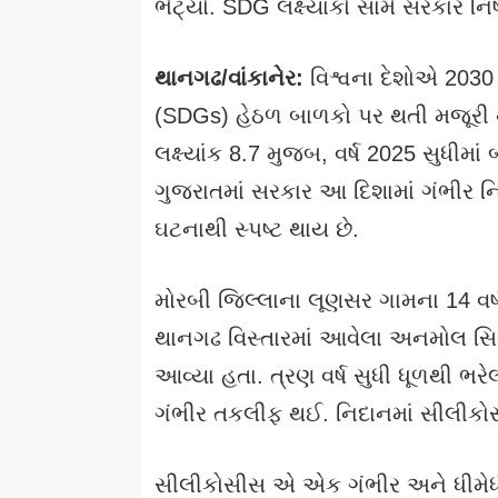
ભેટ્યો. SDG લક્ષ્યાંકો સામે સરકાર નિ
થાનગઢ/વાંકાનેર:
વિશ્વના દેશોએ 2030 સુ
(SDGs) હેઠળ બાળકો પર થતી મજૂરી ના
લક્ષ્યાંક 8.7 મુજબ, વર્ષ 2025 સુધીમાં 
ગુજરાતમાં સરકાર આ દિશામાં ગંભીર નિ
ઘટનાથી સ્પષ્ટ થાય છે.
મોરબી જિલ્લાના લૂણસર ગામના 14 વર
થાનગઢ વિસ્તારમાં આવેલા અનમોલ સિરા
આવ્યા હતા. ત્રણ વર્ષ સુધી ધૂળથી ભરે
ગંભીર તકલીફ થઈ. નિદાનમાં સીલીકોસીસ
સીલીકોસીસ એ એક ગંભીર અને ધીમેધીમ