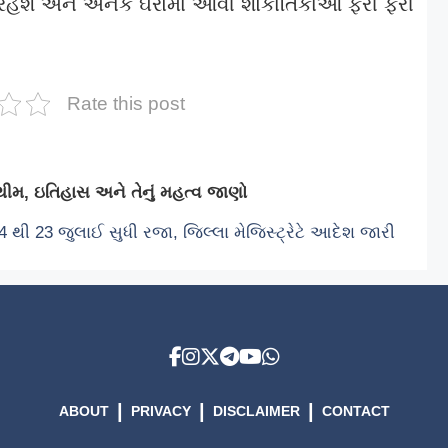
 રહેશે અને અનેક ઘરોમાં આવી શોકાંતિકાઓ ફરી ફરી
Rate this post
ીમ, ઇતિહાસ અને તેનું મહત્વ જાણો
4 થી 23 જુલાઈ સુધી રજા, જિલ્લા મેજિસ્ટ્રેટે આદેશ જારી
|
|
|
ABOUT
PRIVACY
DISCLAIMER
CONTACT