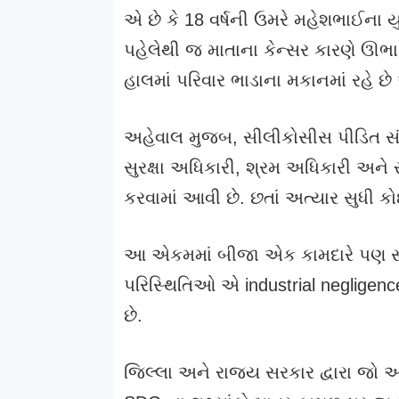
એ છે કે 18 વર્ષની ઉમરે મહેશભાઈના
પહેલેથી જ માતાના કેન્સર કારણે ઊભ
હાલમાં પરિવાર ભાડાના મકાનમાં રહે છે 
અહેવાલ મુજબ, સીલીકોસીસ પીડિત સંઘ
સુરક્ષા અધિકારી, શ્રમ અધિકારી અને
કરવામાં આવી છે. છતાં અત્યાર સુધી ક
આ એકમમાં બીજા એક કામદારે પણ સીલ
પરિસ્થિતિઓ એ industrial negligenc
છે.
જિલ્લા અને રાજ્ય સરકાર દ્વારા જો આ