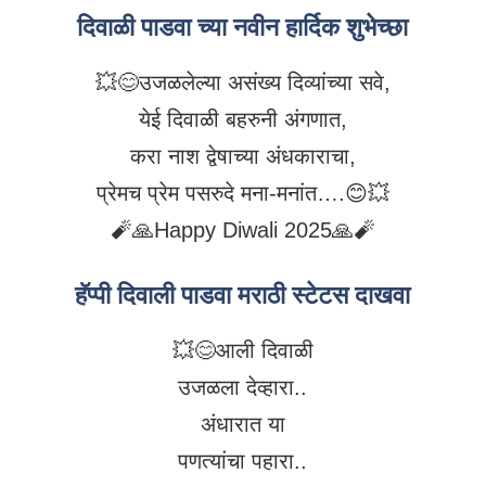
दिवाळी पाडवा च्या नवीन हार्दिक शुभेच्छा
💥😊उजळलेल्या असंख्य दिव्यांच्या सवे,
येई दिवाळी बहरुनी अंगणात,
करा नाश द्वेषाच्या अंधकाराचा,
प्रेमच प्रेम पसरुदे मना-मनांत….😊💥
🧨🙏Happy Diwali 2025🙏🧨
हॅप्पी दिवाली पाडवा मराठी स्टेटस दाखवा
💥😊आली दिवाळी
उजळला देव्हारा..
अंधारात या
पणत्यांचा पहारा..