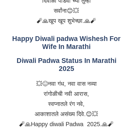
दिवाळी पाडवा च्या तुम्हा
सर्वांना😊💥
🧨🙏खूप खूप शुभेच्छा.🙏🧨
Happy Diwali padwa Wishesh For
Wife In Marathi
Diwali Padwa Status In Marathi
2025
💥😊नवा गंध, नवा वास नव्या
रांगोळीची नवी आरास,
स्वप्नातले रंग नवे,
आकाशातले असंख्य दिवे.😊💥
🧨🙏Happy diwali Padwa 2025.🙏🧨