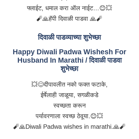
फ्लाईट, धमाल करा ऑल नाईट…😊💥
🧨🙏हॅपी दिवाळी पाडवा 🙏🧨
दिवाळी पाडव्याच्या शुभेच्छा
Happy Diwali Padwa Wishesh For
Husband In Marathi / दिवाळी पाडवा
शुभेच्छा
💥😊दीपावलीत नको फक्त फटाके,
ईर्षेलाही जाळूया, सगळीकडे
स्वच्छता करून
पर्यावरणाला स्वच्छ ठेवूया.😊💥
🧨🙏Diwali Padwa wishes in marathi.🙏🧨