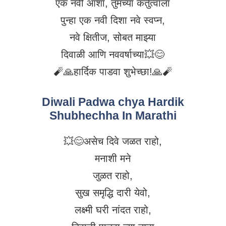
एक नवी आशा, तुमच्या कर्तुत्वाला
पुन्हा एक नवी दिशा नवे स्वप्न,
नवे क्षितीज, सोबत माझ्या
दिवाळी आणि नववर्षाच्या💥😊
🧨🙏हार्दिक पाडवा शुभेच्छा!🙏🧨
Diwali Padwa chya Hardik
Shubhechha In Marathi
💥😊असेच दिवे जळत राहो,
मनाशी मने
जुळत राहो,
सुख समृद्धि दारी येवो,
लक्ष्मी घरी नांदत राहो,