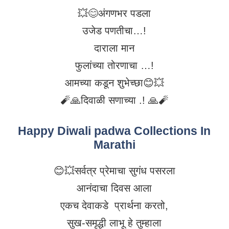
💥😊अंगणभर पडला
उजेड पणतीचा…!
दाराला मान
फुलांच्या तोरणाचा …!
आमच्या कडून शुभेच्छा😊💥
🧨🙏दिवाळी सणाच्या .! 🙏🧨
Happy Diwali padwa Collections In
Marathi
😊💥सर्वत्र प्रेमाचा सुगंध पसरला
आनंदाचा दिवस आला
एकच देवाकडे प्रार्थना करतो,
सुख-समृद्धी लाभू हे तुम्हाला