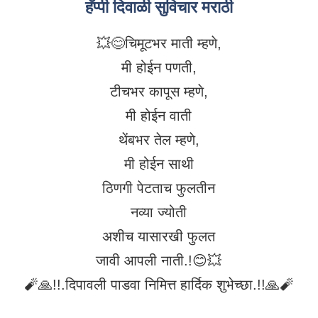
हॅप्पी दिवाळी सुविचार मराठी
💥😊चिमूटभर माती म्हणे,
मी होईन पणती,
टीचभर कापूस म्हणे,
मी होईन वाती
थेंबभर तेल म्हणे,
मी होईन साथी
ठिणगी पेटताच फुलतीन
नव्या ज्योती
अशीच यासारखी फुलत
जावी आपली नाती.!😊💥
🧨🙏!!.दिपावली पाडवा निमित्त हार्दिक शुभेच्छा.!!🙏🧨