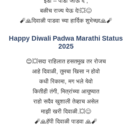
इडा – पीडा जाऊ दे ,
बळीच राज्य येऊ दे!💥😊
🧨🙏दिवाळी पाडवा च्या हार्दिक शुभेच्छा🙏🧨
Happy Diwali Padwa Marathi Status
2025
😊💥सदा राहिलात हसतमुख तर रोजच
आहे दिवाळी, तुमचा खिसा न होवो
कधी रिकामा, मग भले येवो
कितीही तंगी, मित्रांच्या आयुष्यात
राहो सदैव खुशाली तेव्हाच असेल
माझी खरी दिवाळी.💥😊
🧨🙏हॅपी दिवाळी पाडवा 🙏🧨