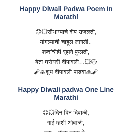
Happy Diwali Padwa Poem In
Marathi
😊💥सौभाग्याचे दीप उजळती,
मांगल्याची चाहूल लागली..
शब्दांचीही सुमने फुलती,
येता घरोघरी दीपावली…💥😊
🧨🙏शुभ दीपावली पाडवा🙏🧨
Happy Diwali padwa One Line
Marathi
😊💥दिन दिन दिवाळी,
गाई म्हशी ओवाळी,