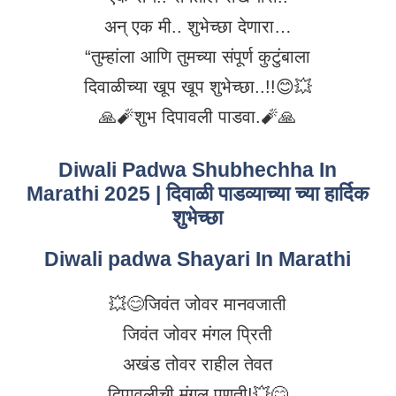
अन् एक मी.. शुभेच्छा देणारा…
“तुम्हांला आणि तुमच्या संपूर्ण कुटुंबाला
दिवाळीच्या खूप खूप शुभेच्छा..!!😊💥
🙏🧨शुभ दिपावली पाडवा.🧨🙏
Diwali Padwa Shubhechha In
Marathi 2025 | दिवाळी पाडव्याच्या च्या हार्दिक
शुभेच्छा
Diwali padwa Shayari In Marathi
💥😊जिवंत जोवर मानवजाती
जिवंत जोवर मंगल प्रिती
अखंड तोवर राहील तेवत
दिपावलीची मंगल पणती!💥😊