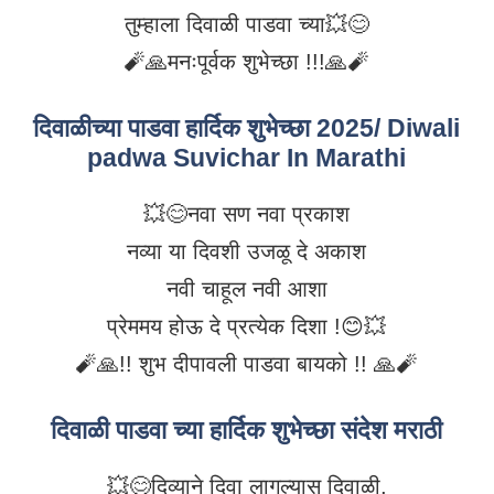
तुम्हाला दिवाळी पाडवा च्या💥😊
🧨🙏मनःपूर्वक शुभेच्छा !!!🙏🧨
दिवाळीच्या पाडवा हार्दिक शुभेच्छा 2025/ Diwali
padwa Suvichar In Marathi
💥😊नवा सण नवा प्रकाश
नव्या या दिवशी उजळू दे अकाश
नवी चाहूल नवी आशा
प्रेममय होऊ दे प्रत्येक दिशा !😊💥
🧨🙏!! शुभ दीपावली पाडवा बायको !! 🙏🧨
दिवाळी पाडवा च्या हार्दिक शुभेच्छा संदेश मराठी
💥😊दिव्याने दिवा लागल्यास दिवाळी,