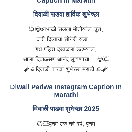
Caption In Marathi
दिवाळी पाडवा हार्दिक शुभेच्छा
💥😊आभाळी सजला मोतीयांचा चुरा,
दारी दिव्यांचा सोनेरी सडा….
गंध गहिरा दरवळला उटण्याचा,
आला दिवाळसण आनंद लुटण्याचा….😊💥
🧨🙏दिवाळी पाडवा शुभेच्छा मराठी.🙏🧨
Diwali Padwa Instagram Caption In
Marathi
दिवाळी पाडवा शुभेच्छा 2025
😊💥पुन्हा एक नवे वर्ष, पुन्हा