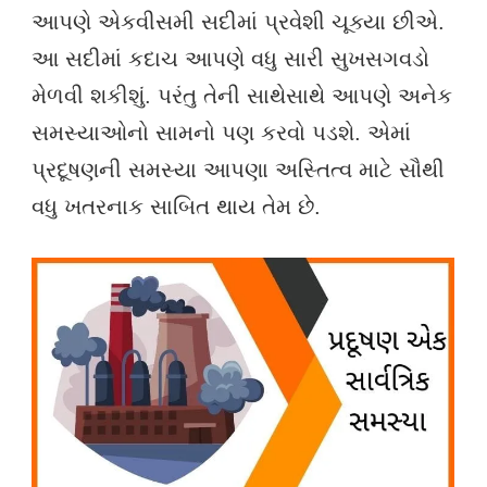
આપણે એકવીસમી સદીમાં પ્રવેશી ચૂક્યા છીએ.
આ સદીમાં કદાચ આપણે વધુ સારી સુખસગવડો
મેળવી શકીશું. પરંતુ તેની સાથેસાથે આપણે અનેક
સમસ્યાઓનો સામનો પણ કરવો પડશે. એમાં
પ્રદૂષણની સમસ્યા આપણા અસ્તિત્વ માટે સૌથી
વધુ ખતરનાક સાબિત થાય તેમ છે.