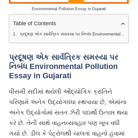
Environmental Pollution Essay in Gujarati
Table of Contents
પ્રદૂષણ એક સાર્વત્રિક સમસ્યા પર નિબંધ Environmental Pollution Essay in Gujarati
પ્રદૂષણ એક સાર્વત્રિક સમસ્યા પર
નિબંધ Environmental Pollution
Essay in Gujarati
વીસમી સદીમાં થયેલી ઔદ્યોગિક ક્રાંતિને
પરિણામે અનેક ઉદ્યોગધંધા સ્થપાયા છે, એમાંના
અનેક ઉદ્યોગોમાં સતત ઝેરી પદાર્થો ઉત્પન્ન થયા
કરે છે. તેની સાથે વાહનવ્યવહાર પણ ખૂબ વધી
ગયો છે. ડીલ કે પેટ્રોલથી ચાલતાં વાહનો હવામાં