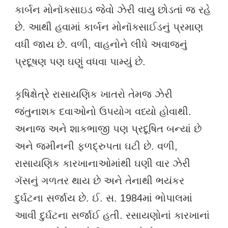
કાર્બન મોનૉક્સાઇડ જેવો ઝેરી વાયુ છોડતાં જ રહે
છે. આથી હવામાં કાર્બન મોનૉક્સાઈડનું પ્રમાણ
વધી જાય છે. વળી, વાહનોને લીધે અવાજનું
પ્રદૂષણ પણ ઘણું વધવા પામ્યું છે.
કૃષિક્ષેત્રે રાસાયણિક ખાતરો તેમજ ઝેરી
જંતુનાશક દવાઓનો ઉપયોગ વધ્યો હોવાથી.
અનાજ અને શાકભાજી પણ પ્રદૂષિત બન્યાં છે
અને જમીનની ફળદ્રુપતા ઘટી છે. વળી,
રાસાયણિક કારખાનાઓમાંથી ઘણી વાર ઝેરી
ગૅસનું ગળતર થાય છે અને તેનાથી ભયંકર
દુર્ઘટના સર્જાય છે. ઈ. સ. 1984માં ભોપાલમાં
આવી દુર્ઘટના સર્જાઈ હતી. રસાયણોનાં કારખાનાં