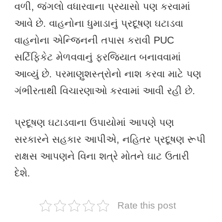
વળી, જંગલો વધારવાના પ્રયાસો પણ કરવામાં
આવે છે. વાહનોના ધુમાડાનું પ્રદૂષણ ઘટાડવા
વાહનોના એન્જિનની તપાસ કરાવી PUC
સર્ટિફિકેટ મેળવવાનું ફરજિયાત બનાવવામાં
આવ્યું છે. પરમાણુશસ્ત્રોનો નાશ કરવા માટે પણ
ગંભીરતાથી વિચારણાઓ કરવામાં આવી રહી છે.
પ્રદૂષણ ઘટાડવાના ઉપાયોમાં આપણે પણ
સરકારને સહકાર આપીએ, નહિતર પ્રદૂષણ રૂપી
રાક્ષસ આપણને વિના શત્રે મોતને ઘાટ ઉતારી
દેશે.
Rate this post