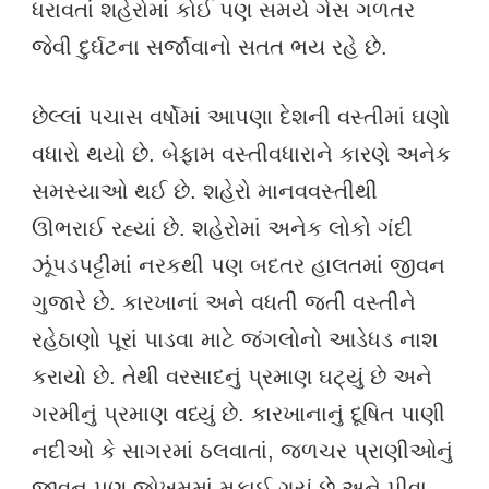
ધરાવતાં શહેરોમાં કોઈ પણ સમયે ગેસ ગળતર
જેવી દુર્ઘટના સર્જાવાનો સતત ભય રહે છે.
છેલ્લાં પચાસ વર્ષોમાં આપણા દેશની વસ્તીમાં ઘણો
વધારો થયો છે. બેફામ વસ્તીવધારાને કારણે અનેક
સમસ્યાઓ થઈ છે. શહેરો માનવવસ્તીથી
ઊભરાઈ રહ્યાં છે. શહેરોમાં અનેક લોકો ગંદી
ઝૂંપડપટ્ટીમાં નરકથી પણ બદતર હાલતમાં જીવન
ગુજારે છે. કારખાનાં અને વધતી જતી વસ્તીને
રહેઠાણો પૂરાં પાડવા માટે જંગલોનો આડેધડ નાશ
કરાયો છે. તેથી વરસાદનું પ્રમાણ ઘટ્યું છે અને
ગરમીનું પ્રમાણ વધ્યું છે. કારખાનાનું દૂષિત પાણી
નદીઓ કે સાગરમાં ઠલવાતાં, જળચર પ્રાણીઓનું
જીવન પણ જોખમમાં મુકાઈ ગયું છે અને પીવા