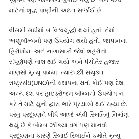
માટેનાં શુદ્ધ પાણીની અછત સર્જાઈ છે.
વીસમી સદીમાં બે વિશ્વયુદ્ધો થયાં હતાં. તેમાં
અણુબૉમ્બનો પણ ઉપયોગ થયો હતો. જાપાનના
હિરોશીમા અને નાગાસાકી જેવાં શહેરોનો
સંપૂર્ણપણે નાશ થઈ ગયો અને પંચોતેર હજાર
માણસો મૃત્યુ પામ્યા. ત્યારપછી સંયુક્ત
રાષ્ટ્રસંઘ(UNO)ની સ્થાપના થતાં કોઈ પણ દેશ
અન્ય દેશ પર હાઇડ્રોજન બૉમ્બનો ઉપયોગ ન
કરે તે માટે યુનો દ્વારા ભારે પ્રયાસો થઈ રહ્યા છે.
પરંતુ પ્રદૂષણને લીધે આજે એવી સ્થિતિનું નિર્માણ
થયું છે કે બૉમ્બ ઝીંક્યા વગ પણ માનવી
પ્રદૂષણના કારણે રિબાઈ રિબાઈને કમોતે મૃત્યુ