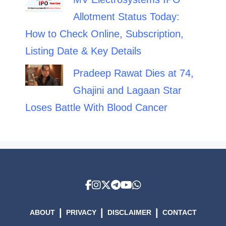
Allotment Status Today:
How to Check Online, Subscription,
Listing Date & Key Details
Pradeep Rawat Dies at 74,
Ghajini and Lagaan Star
Loses Battle With Blood Cancer
|
|
|
ABOUT
PRIVACY
DISCLAIMER
CONTACT