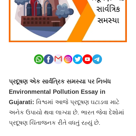
પ્રદૂષણ એક સાર્વત્રિક સમસ્યા પર નિબંધ
Environmental Pollution Essay in
Gujarati:
વિશ્વમાં આજે પ્રદૂષણ ઘટાડવા માટે
અનેક ઉપાયો થવા લાગ્યા છે. ભારત જેવા દેશોમાં
પ્રદૂષણ ચિંતાજનક રીતે વધતું રહ્યું છે.