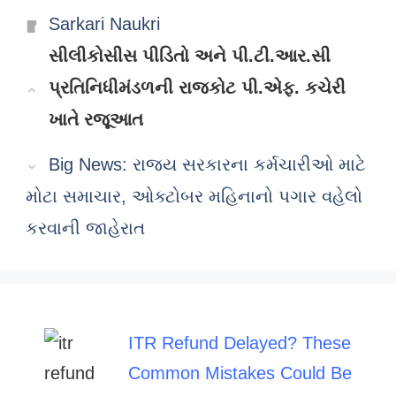
Categories
Sarkari Naukri
સીલીકોસીસ પીડિતો અને પી.ટી.આર.સી
પ્રતિનિધીમંડળની રાજકોટ પી.એફ. કચેરી
ખાતે રજૂઆત
Big News: રાજ્ય સરકારના કર્મચારીઓ માટે
મોટા સમાચાર, ઓક્ટોબર મહિનાનો પગાર વહેલો
કરવાની જાહેરાત
ITR Refund Delayed? These
Common Mistakes Could Be