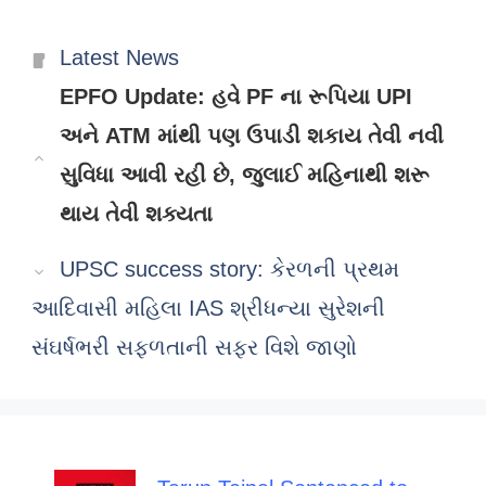
Categories
Latest News
EPFO Update: હવે PF ના રૂપિયા UPI
અને ATM માંથી પણ ઉપાડી શકાય તેવી નવી
સુવિધા આવી રહી છે, જુલાઈ મહિનાથી શરૂ
થાય તેવી શક્યતા
UPSC success story: કેરળની પ્રથમ
આદિવાસી મહિલા IAS શ્રીધન્યા સુરેશની
સંઘર્ષભરી સફળતાની સફર વિશે જાણો