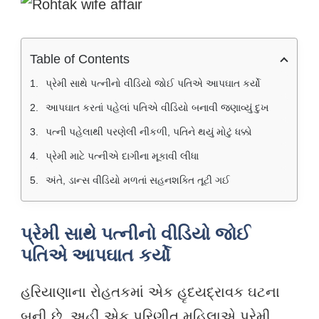
Table of Contents
પ્રેમી સાથે પત્નીનો વીડિયો જોઈ પતિએ આપઘાત કર્યો
આપઘાત કરતાં પહેલાં પતિએ વીડિયો બનાવી જણાવ્યું દુખ
પત્ની પહેલાથી પરણેલી નીકળી, પતિને થયું મોટું ધક્કો
પ્રેમી માટે પત્નીએ દાગીના મૂકાવી લીધા
અંતે, ડાન્સ વીડિયો મળતાં સહનશક્તિ તૂટી ગઈ
પ્રેમી સાથે પત્નીનો વીડિયો જોઈ
પતિએ આપઘાત કર્યો
હરિયાણાના રોહતકમાં એક હૃદયદ્રાવક ઘટના
બની છે. અહીં એક પરિણીત મહિલાએ પ્રેમી