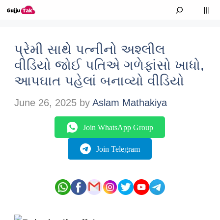
Skip to content
M
પ્રેમી સાથે પત્નીનો અશ્લીલ
વીડિયો જોઈ પતિએ ગળેફાંસો ખાધો,
આપઘાત પહેલાં બનાવ્યો વીડિયો
June 26, 2025
by
Aslam Mathakiya
Join WhatsApp Group
Join Telegram