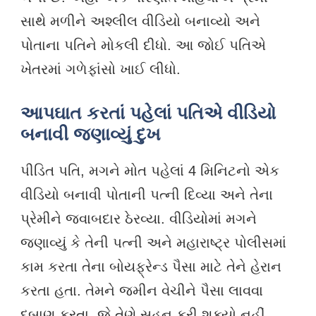
સાથે મળીને અશ્લીલ વીડિયો બનાવ્યો અને
પોતાના પતિને મોકલી દીધો. આ જોઈ પતિએ
ખેતરમાં ગળેફાંસો ખાઈ લીધો.
આપઘાત કરતાં પહેલાં પતિએ વીડિયો
બનાવી જણાવ્યું દુખ
પીડિત પતિ, મગને મોત પહેલાં 4 મિનિટનો એક
વીડિયો બનાવી પોતાની પત્ની દિવ્યા અને તેના
પ્રેમીને જવાબદાર ઠેરવ્યા. વીડિયોમાં મગને
જણાવ્યું કે તેની પત્ની અને મહારાષ્ટ્ર પોલીસમાં
કામ કરતા તેના બોયફ્રેન્ડ પૈસા માટે તેને હેરાન
કરતા હતા. તેમને જમીન વેચીને પૈસા લાવવા
દબાણ કરતા, જે તેણે સહન કરી શક્યો નહીં.