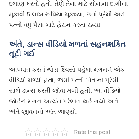
દબાણ કરતો હતો. તેણે તેના માટે સોનાના દાગીના
મૂકાવી 5 લાખ રૂપિયા ચૂકવ્યા, છતાં પ્રેમી અને
પત્ની વધુ પૈસા માટે હેરાન કરતા રહ્યા.
અંતે, ડાન્સ વીડિયો મળતાં સહનશક્તિ
તૂટી ગઈ
આપઘાત કરતાં થોડા દિવસો પહેલાં મગનને એક
વીડિયો મળ્યો હતો, જેમાં પત્ની પોતાના પ્રેમી
સાથે ડાન્સ કરતી જોવા મળી હતી. આ વીડિયો
જોઈને મગન અત્યંત પરેશાન થઈ ગયો અને
અંતે જીવનનો અંત આણ્યો.
Rate this post