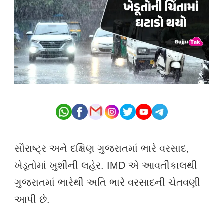
સૌરાષ્ટ્ર અને દક્ષિણ ગુજરાતમાં ભારે વરસાદ,
ખેડૂતોમાં ખુશીની લહેર. IMD એ આવતીકાલથી
ગુજરાતમાં ભારેથી અતિ ભારે વરસાદની ચેતવણી
આપી છે.