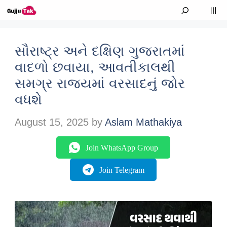
Skip to content
M
સૌરાષ્ટ્ર અને દક્ષિણ ગુજરાતમાં
વાદળો છવાયા, આવતીકાલથી
સમગ્ર રાજ્યમાં વરસાદનું જોર
વધશે
August 15, 2025
by
Aslam Mathakiya
Join WhatsApp Group
Join Telegram