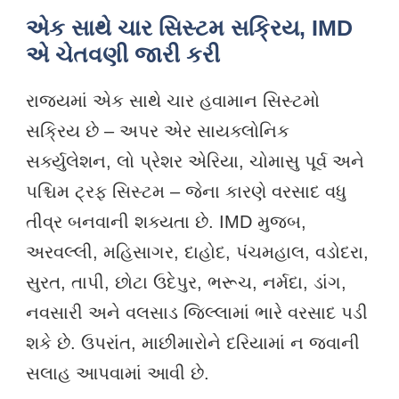
એક સાથે ચાર સિસ્ટમ સક્રિય, IMD
એ ચેતવણી જારી કરી
રાજ્યમાં એક સાથે ચાર હવામાન સિસ્ટમો
સક્રિય છે – અપર એર સાયક્લોનિક
સર્ક્યુલેશન, લો પ્રેશર એરિયા, ચોમાસુ પૂર્વ અને
પશ્ચિમ ટ્રફ સિસ્ટમ – જેના કારણે વરસાદ વધુ
તીવ્ર બનવાની શક્યતા છે. IMD મુજબ,
અરવલ્લી, મહિસાગર, દાહોદ, પંચમહાલ, વડોદરા,
સુરત, તાપી, છોટા ઉદેપુર, ભરૂચ, નર્મદા, ડાંગ,
નવસારી અને વલસાડ જિલ્લામાં ભારે વરસાદ પડી
શકે છે. ઉપરાંત, માછીમારોને દરિયામાં ન જવાની
સલાહ આપવામાં આવી છે.