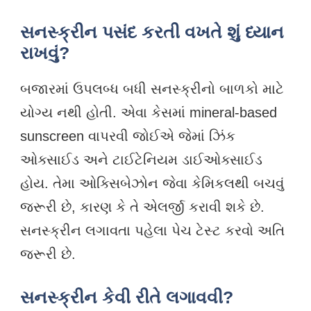
સનસ્ક્રીન પસંદ કરતી વખતે શું ધ્યાન
રાખવું?
બજારમાં ઉપલબ્ધ બધી સનસ્ક્રીનો બાળકો માટે
યોગ્ય નથી હોતી. એવા કેસમાં mineral-based
sunscreen વાપરવી જોઈએ જેમાં ઝિંક
ઓક્સાઈડ અને ટાઈટેનિયમ ડાઈઓક્સાઈડ
હોય. તેમા ઓક્સિબેઝોન જેવા કેમિકલથી બચવું
જરૂરી છે, કારણ કે તે એલર્જી કરાવી શકે છે.
સનસ્ક્રીન લગાવતા પહેલા પેચ ટેસ્ટ કરવો અતિ
જરૂરી છે.
સનસ્ક્રીન કેવી રીતે લગાવવી?