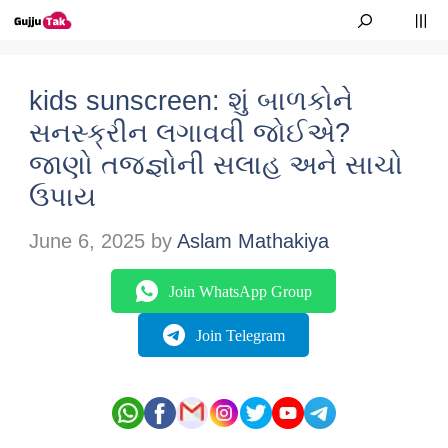
Skip to content
M
kids sunscreen: શું બાળકોને
સનસ્ક્રીન લગાવવી જોઈએ?
જાણો તજજ્ઞોની સલાહ અને સાચો
ઉપાય
June 6, 2025
by
Aslam Mathakiya
Join WhatsApp Group
Join Telegram