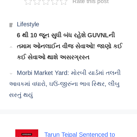
Rate this post
Categories
Lifestyle
6 થી 10 જૂન સુધી બંધ રહેશે GUVNLની
તમામ ઓનલાઈન વીજ સેવાઓ! જાણો કઈ
કઈ સેવાઓ થાશે અસરગ્રસ્ત
Morbi Market Yard: મોરબી યાર્ડમાં તલની
આવકમાં વધારો, ઘઉં-જીરુંના ભાવ સ્થિર, લીંબુ
સસ્તું થયું
Tarun Tejpal Sentenced to