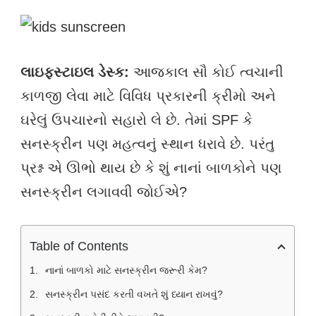
લાઇફસ્ટાઇલ ડેસ્ક:
આજકાલ સૌ કોઈ ત્વચાની
કાળજી લેવા માટે વિવિધ પ્રકારની ક્રીમો અને
ઘરેલું ઉપચારનો સહારો લે છે. તેમાં SPF કે
સનસ્ક્રીન પણ મહત્વનું સ્થાન ધરાવે છે. પરંતુ
પ્રશ્ન એ ઊભો થાય છે કે શું નાનાં બાળકોને પણ
સનસ્ક્રીન લગાવવી જોઈએ?
Table of Contents
નાનાં બાળકો માટે સનસ્ક્રીન જરૂરી કેમ?
સનસ્ક્રીન પસંદ કરતી વખતે શું ધ્યાન રાખવું?