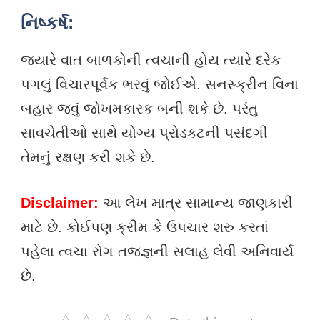
નિષ્કર્ષ:
જ્યારે વાત બાળકોની ત્વચાની હોય ત્યારે દરેક
પગલું વિચારપૂર્વક ભરવું જોઈએ. સનસ્ક્રીન વિના
બહાર જવું જોખમકારક બની શકે છે. પરંતુ
સાવચેતીઓ સાથે યોગ્ય પ્રોડક્ટની પસંદગી
તેમનું રક્ષણ કરી શકે છે.
Disclaimer:
આ લેખ માત્ર સામાન્ય જાણકારી
માટે છે. કોઈપણ ક્રીમ કે ઉપચાર શરુ કરતાં
પહેલા ત્વચા રોગ તજજ્ઞની સલાહ લેવી અનિવાર્ય
છે.