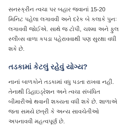
સનસ્ક્રીન ત્વચા પર બહાર જવાનાં 15-20
મિનિટ પહેલા લગાવવી અને દરેક બે કલાકે પુનઃ
લગાવવી જોઈએ. સાથે જ ટોપી, ચશ્મા અને ફુલ
સ્લીવ્સ વાળા કપડા પહેરાવવાથી પણ સુરક્ષા વધી
શકે છે.
તડકામાં કેટલું રહેવું યોગ્ય?
નાનાં બાળકોને તડકામાં વધુ પડતા રાખવા નહીં.
તેનાથી ડિહાઇડ્રેશન અને ત્વચા સંબંધિત
બીમારીઓ થવાની શક્યતા વધી શકે છે. શાળાએ
જતા સમયે છત્રી કે અન્ય સાવચેતીઓ
અપનાવવી મહત્વપૂર્ણ છે.