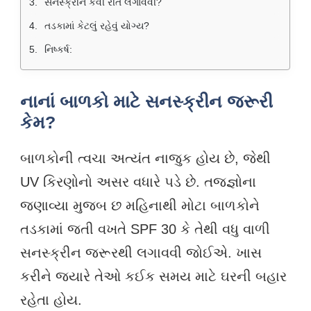
સનસ્ક્રીન કેવી રીતે લગાવવી?
તડકામાં કેટલું રહેવું યોગ્ય?
નિષ્કર્ષ:
નાનાં બાળકો માટે સનસ્ક્રીન જરૂરી
કેમ?
બાળકોની ત્વચા અત્યંત નાજુક હોય છે, જેથી
UV કિરણોનો અસર વધારે પડે છે. તજજ્ઞોના
જણાવ્યા મુજબ છ મહિનાથી મોટા બાળકોને
તડકામાં જતી વખતે SPF 30 કે તેથી વધુ વાળી
સનસ્ક્રીન જરૂરથી લગાવવી જોઈએ. ખાસ
કરીને જ્યારે તેઓ કઈક સમય માટે ઘરની બહાર
રહેતા હોય.