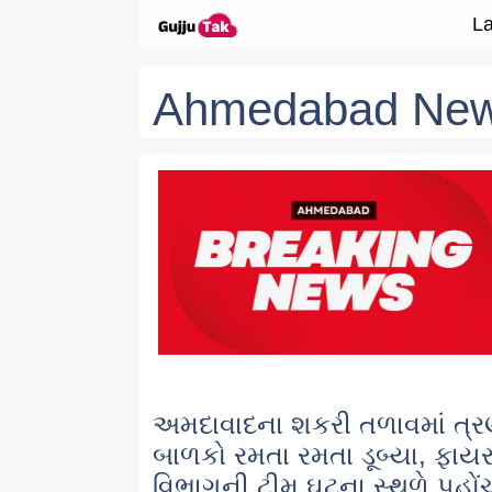
Skip to content
La
Ahmedabad Ne
અમદાવાદના શકરી તળાવમાં ત્
બાળકો રમતા રમતા ડૂબ્યા, ફાય
વિભાગની ટીમ ઘટના સ્થળે પહોં