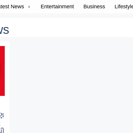
test News
Entertainment
Business
Lifestyl
ws
રણ
ર
ચી