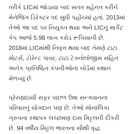
તરીકે LICમાં જોડાયા બાદ સતત મહેનત કરીને
મેનેજિંગ ડિરેક્ટર પદ સુધી પહોંચ્યાં હતાં. 2013માં
તેઓ આ પદ પર નિયુક્ત થયા અને LICનું માર્કેટ
કેપ આજે 5.98 લાખ કરોડ રૂપિયાની છે.
2018માં LICમાંથી નિવૃત્ત થયા બાદ તેમણે ટાટા
મોટર્સ, ટોરેન્ટ પાવર, ટાટા ટેક્નોલોજીસ સહિત
અનેક પ્રતિષ્ઠિત કંપનીઓના બોર્ડમાં સ્થાન
મેળવ્યું છે.
પ્રેરણાદાયી સફર પાછળ ઉષા સન્ગવાનના
પરિવારનું યોગદાન પણ છે. તેઓ સોનાલિકા
ગ્રુપના સ્થાપક લચ્છમણ દાસ મિટ્ટલની દીકરી
છે. 94 વર્ષીય મિટ્ટલ ભારતના સૌથી વૃદ્ધ