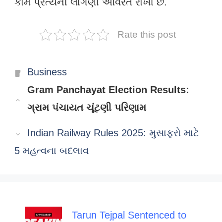
કામ પ્રત્યેની લાગણી અવિરત રાખી છે.
Rate this post
Categories
Business
Gram Panchayat Election Results:
ગ્રામ પંચાયત ચૂંટણી પરિણામ
Indian Railway Rules 2025: મુસાફરો માટે
5 મહત્વના બદલાવ
Tarun Tejpal Sentenced to