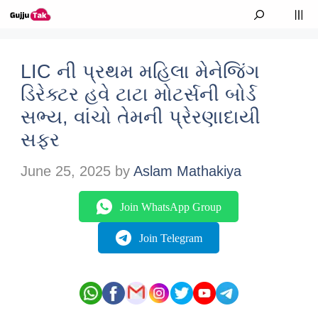
Skip to content
M
LIC ની પ્રથમ મહિલા મેનેજિંગ
ડિરેક્ટર હવે ટાટા મોટર્સની બોર્ડ
સભ્ય, વાંચો તેમની પ્રેરણાદાયી
સફર
June 25, 2025
by
Aslam Mathakiya
Join WhatsApp Group
Join Telegram