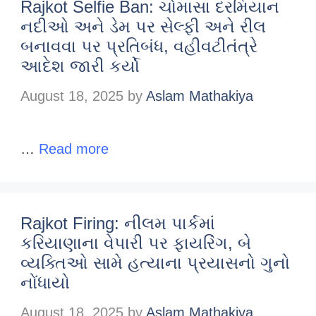
Rajkot Selfie Ban: ચોમાસા દરમિયાન
નદીઓ અને ડેમ પર સેલ્ફી અને રીલ
બનાવવા પર પ્રતિબંધ, વહીવટીતંત્રે
આદેશ જારી કર્યો
August 18, 2025
by
Aslam Mathakiya
…
Read more
Rajkot Firing: નીલમ પાર્કમાં
કરિયાણાના વેપારી પર ફાયરિંગ, બે
વ્યક્તિઓ સામે હત્યાના પ્રયાસનો ગુનો
નોંધાયો
August 18, 2025
by
Aslam Mathakiya