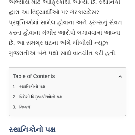
અભ્યાસ માટે આફ્રિકાથી આવ્યા છે. સ્થાનિકો
દ્વારા આ વિદ્યાર્થીઓ પર ગેરકાયદેસર
પ્રવૃત્તિઓમાં સામેલ હોવાના અને ડ્રગ્સનું સેવન
કરતા હોવાના ગંભીર આરોપો લગાવવામાં આવ્યા
છે. આ સમગ્ર ઘટના અંગે બીબીસી ન્યૂઝ
ગુજરાતીએ બંને પક્ષો સાથે વાતચીત કરી હતી.
Table of Contents
સ્થાનિકોનો પક્ષ
વિદેશી વિદ્યાર્થીઓનો પક્ષ
નિષ્કર્ષ
સ્થાનિકોનો પક્ષ