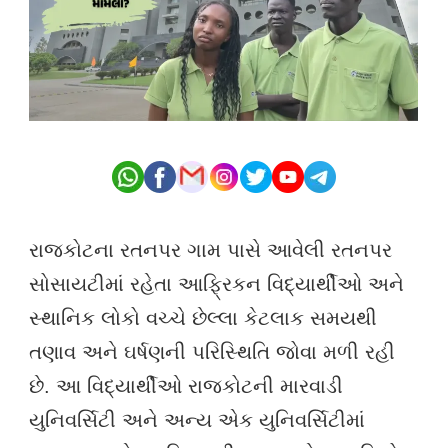
રાજકોટના રતનપર ગામ પાસે આવેલી રતનપર
સોસાયટીમાં રહેતા આફ્રિકન વિદ્યાર્થીઓ અને
સ્થાનિક લોકો વચ્ચે છેલ્લા કેટલાક સમયથી
તણાવ અને ઘર્ષણની પરિસ્થિતિ જોવા મળી રહી
છે. આ વિદ્યાર્થીઓ રાજકોટની મારવાડી
યુનિવર્સિટી અને અન્ય એક યુનિવર્સિટીમાં