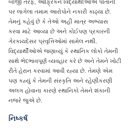
બીજી તરફ, આફ્રિકન વિદ્યાર્થીઓએ પોતાની
પર લાગેલા તમામ આરોપોને નકારી કાઢ્યા છે.
તેમનું કહેવું છે કે તેઓ અહીં માત્ર અભ્યાસ
કરવા માટે આવ્યા છે અને કોઈપણ પ્રકારની
ગેરકાયદેસર પ્રવૃત્તિઓમાં સામેલ નથી.
વિદ્યાર્થીઓએ જણાવ્યું કે સ્થાનિક લોકો તેમની
સાથે ભેદભાવપૂર્ણ વ્યવહાર કરે છે અને તેમને ખોટી
રીતે હેરાન કરવામાં આવી રહ્યા છે. તેમણે એમ
પણ કહ્યું કે તેમની સંસ્કૃતિ અને રહેણીકરણી
અલગ હોવાના કારણે સ્થાનિકો તેમને શંકાની
નજરે જુએ છે.
નિષ્કર્ષ