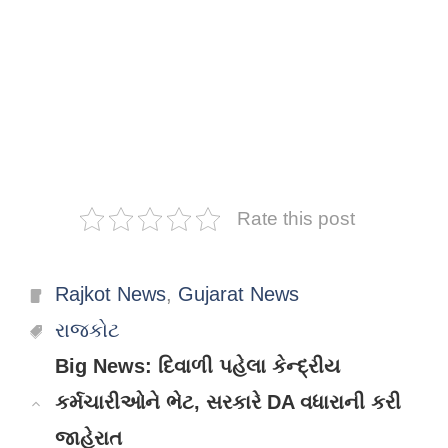
Rate this post
Categories
Rajkot News
,
Gujarat News
Tags
રાજકોટ
Big News: દિવાળી પહેલા કેન્દ્રીય
કર્મચારીઓને ભેટ, સરકારે DA વધારાની કરી
જાહેરાત