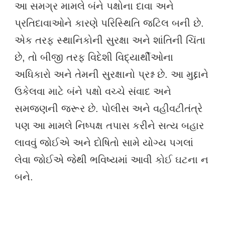
આ સમગ્ર મામલે બંને પક્ષોના દાવા અને
પ્રતિદાવાઓને કારણે પરિસ્થિતિ જટિલ બની છે.
એક તરફ સ્થાનિકોની સુરક્ષા અને શાંતિની ચિંતા
છે, તો બીજી તરફ વિદેશી વિદ્યાર્થીઓના
અધિકારો અને તેમની સુરક્ષાનો પ્રશ્ન છે. આ મુદ્દાને
ઉકેલવા માટે બંને પક્ષો વચ્ચે સંવાદ અને
સમજણની જરૂર છે. પોલીસ અને વહીવટીતંત્રે
પણ આ મામલે નિષ્પક્ષ તપાસ કરીને સત્ય બહાર
લાવવું જોઈએ અને દોષિતો સામે યોગ્ય પગલાં
લેવા જોઈએ જેથી ભવિષ્યમાં આવી કોઈ ઘટના ન
બને.