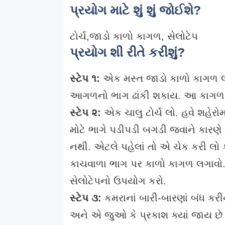
પ્રયોગ માટે શું શું જોઈશે?
ટોર્ચ,જાડો કાળો કાગળ, સેલોટેપ
પ્રયોગ શી રીતે કરીશું?
સ્ટેપ ૧:
એક મસ્ત જાડો કાળો કાગળ લો
આગળનો ભાગ ઢાંકી શકાય. આ કાગળમાં
સ્ટેપ ૨:
એક ચાલુ ટોર્ચ લો. હવે શહેરોમ
મોટે ભાગે પડીપડી બગડી જવાને કારણે
નથી. એટલે પહેલાં તો એ ચેક કરી લો ક
કાચવાળા ભાગ પર કાળો કાગળ લગાવો.
સેલોટેપનો ઉપયોગ કરો.
સ્ટેપ ૩:
કમરાનાં બારી-બારણાં બંધ કરીને
અને એ જુઓ કે પ્રકાશ ક્યાં જાય છે 