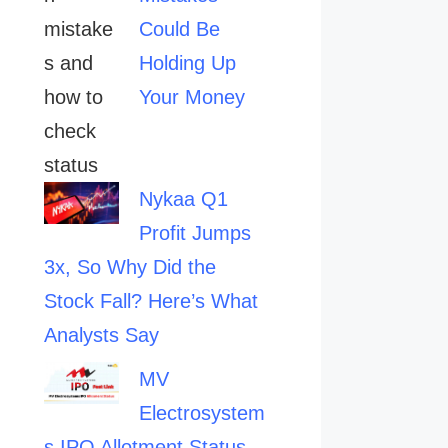
Could Be
Holding Up
Your Money
Nykaa Q1
Profit Jumps
3x, So Why Did the
Stock Fall? Here’s What
Analysts Say
MV
Electrosystem
s IPO Allotment Status