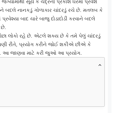
્યામાંથી સૂર્ય કે ચંદ્રનો પ્રકાશ ઘરમાં પ્રવેશે
ને બદલે નાનકડું ગોળાકાર ચાંદરડું રચે છે. મતલબ કે
પ્રવેશ્યા બાદ ચારે બાજુ દોડાદોડી કરવાને બદલે
છે.
ા લોકો રહે છે. એટલે શક્ય છે કે તમે પેલું ચાંદરડું
ણી રીતે, પ્રયોગ કરીને જોઈ શકીએ છીએ કે
છે. આ જાણવા માટે કરી જુઓ આ પ્રયોગ.