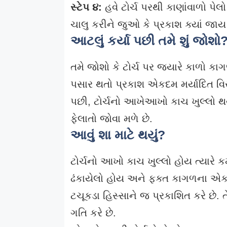
સ્ટેપ ૪:
હવે ટોર્ચ પરથી કાણાંવાળો પેલ
ચાલુ કરીને જુઓ કે પ્રકાશ ક્યાં જાય
આટલું કર્યા પછી તમે શું જોશો
તમે જોશો કે ટોર્ચ પર જ્યારે કાળો કાગ
પસાર થતો પ્રકાશ એકદમ મર્યાદિત વિસ
પછી, ટોર્ચનો આખેઆખો કાચ ખુલ્લો થયા
ફેલાતો જોવા મળે છે.
આવું શા માટે થયું?
ટોર્ચનો આખો કાચ ખુલ્લો હોય ત્યારે
ઢંકાયેલો હોય અને ફક્ત કાગળના એક છ
ટચૂકડા હિસ્સાને જ પ્રકાશિત કરે છે. 
ગતિ કરે છે.