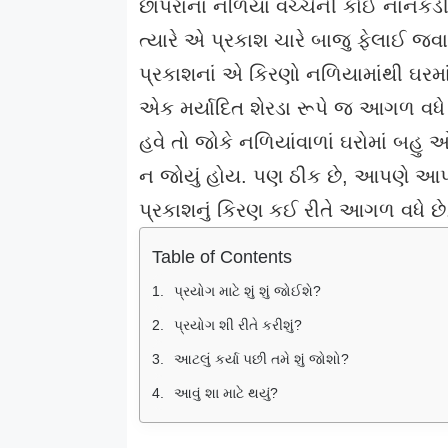
છાપરાના નળિયાં વચ્ચેની કોઈ નાનકડી જગ
ત્યારે એ પ્રકાશ ચારે બાજુ ફેલાઈ જવા
પ્રકાશનાં એ કિરણો નળિયામાંથી ઘરમાં 
એક મર્યાદિત શેરડા રૂપે જ આગળ વધે 
હવે તો જોકે નળિયાંવાળાં ઘરોમાં બહુ ઓછ
ન જોયું હોય. પણ ઠીક છે, આપણે આપ
પ્રકાશનું કિરણ કઈ રીતે આગળ વધે 
Table of Contents
પ્રયોગ માટે શું શું જોઈશે?
પ્રયોગ શી રીતે કરીશું?
આટલું કર્યા પછી તમે શું જોશો?
આવું શા માટે થયું?