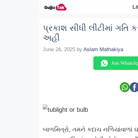
Skip to content
La
પ્રકાશ સીધી લીટીમાં ગતિ ક
અહીં
June 26, 2025
by
Aslam Mathakiya
Join WhatsA
બાળમિત્રો, તમને કદાચ નળિયાંવાળાં ઘર