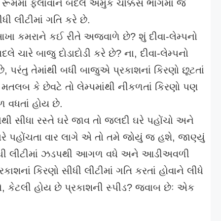
 રૂમમાં ફેલાવાને બદલે અમુક ચોક્કસ ભાગમાં જ
ધી લીટીમાં ગતિ કરે છે.
ખા કમરાને કઈ રીતે અજવાળે છે? શું દીવા-લેમ્પનો
 ચારે બાજુ દોડાદોડી કરે છે? ના, દીવા-લેમ્પનો
, પરંતુ તેમાંથી બધી બાજુએ પ્રકાશનાં કિરણો છૂટતાં
તલબ કે છેવટે તો લેમ્પમાંથી નીકળતાં કિરણો પણ
 વધતાં હોય છે.
ેથી સીધા રસ્તે ઘરે જાવ તો જલદી ઘરે પહોંચો અને
ે પહોંચતા વાર લાગે એ તો તમે જોયું જ હશે, જાણ્યું
ીધી લીટીમાં ઝડપથી આગળ વધે અને આડીઅવળી
કાશનાં કિરણો સીધી લીટીમાં ગતિ કરતાં હોવાને લીધે
ો, કેટલી હોય છે પ્રકાશની સ્પીડ? જવાબ છેઃ એક