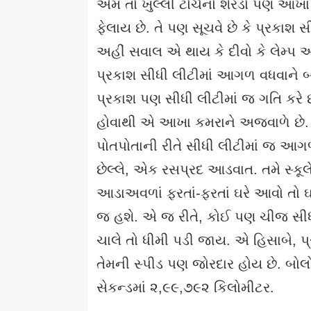
એમ તો ખુલ્લી ટોર્ચનો શેરડો પણ આખા
ફેલાય છે. તે પણ સૂચવે છે કે પ્રકાશ સી
અહીં સવાલ એ થાય કે દીવો કે લેમ્પ આ
પ્રકાશ સીધી લીટીમાં આગળ વધવાને બદલે
પ્રકાશ પણ સીધી લીટીમાં જ ગતિ કરે છે
હોવાથી એ આખા કમરાને અજવાળે છે. મ
પોતપોતાની રીતે સીધી લીટીમાં જ આગળ
છેલ્લે, એક રસપ્રદ આડવાત. તમે સ્કૂલ
આડાઅવળાં ફરતાં-ફરતાં ઘરે આવો તો ઘર
જ હશે. એ જ રીતે, કોઈ પણ ચીજ સ
ચાલે તો ધીમી પડી જાય. એ હિસાબે, પ્ર
તેમની સ્પીડ પણ જોરદાર હોય છે. બોલ
સેકન્ડમાં ૨,૯૯,૭૯૨ કિલોમીટર.