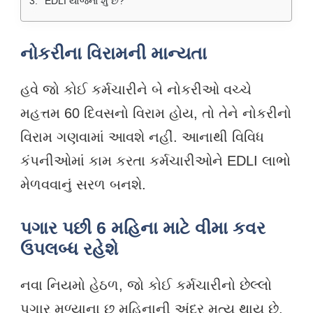
EDLI યોજના શું છે?
નોકરીના વિરામની માન્યતા
હવે જો કોઈ કર્મચારીને બે નોકરીઓ વચ્ચે
મહત્તમ 60 દિવસનો વિરામ હોય, તો તેને નોકરીનો
વિરામ ગણવામાં આવશે નહીં. આનાથી વિવિધ
કંપનીઓમાં કામ કરતા કર્મચારીઓને EDLI લાભો
મેળવવાનું સરળ બનશે.
પગાર પછી 6 મહિના માટે વીમા કવર
ઉપલબ્ધ રહેશે
નવા નિયમો હેઠળ, જો કોઈ કર્મચારીનો છેલ્લો
પગાર મળ્યાના છ મહિનાની અંદર મૃત્યુ થાય છે,