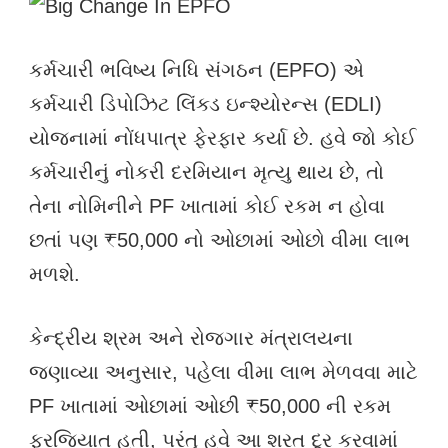
કર્મચારી ભવિષ્ય નિધિ સંગઠન (EPFO) એ
કર્મચારી ડિપોઝિટ લિંક્ડ ઇન્શ્યોરન્સ (EDLI)
યોજનામાં નોંધપાત્ર ફેરફાર કર્યા છે. હવે જો કોઈ
કર્મચારીનું નોકરી દરમિયાન મૃત્યુ થાય છે, તો
તેના નોમિનીને PF ખાતામાં કોઈ રકમ ન હોવા
છતાં પણ ₹50,000 નો ઓછામાં ઓછો વીમા લાભ
મળશે.
કેન્દ્રીય શ્રમ અને રોજગાર મંત્રાલયના
જણાવ્યા અનુસાર, પહેલા વીમા લાભ મેળવવા માટે
PF ખાતામાં ઓછામાં ઓછી ₹50,000 ની રકમ
ફરજિયાત હતી, પરંતુ હવે આ શરત દૂર કરવામાં