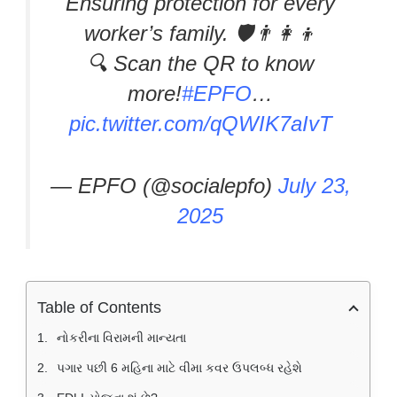
Ensuring protection for every
worker’s family. 🛡️👨‍👩‍👦
🔍 Scan the QR to know
more!
#EPFO
…
pic.twitter.com/qQWIK7aIvT
— EPFO (@socialepfo)
July 23,
2025
Table of Contents
નોકરીના વિરામની માન્યતા
પગાર પછી 6 મહિના માટે વીમા કવર ઉપલબ્ધ રહેશે