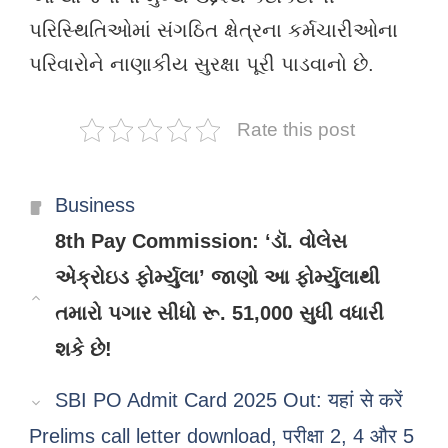
પરિસ્થિતિઓમાં સંગઠિત ક્ષેત્રના કર્મચારીઓના
પરિવારોને નાણાકીય સુરક્ષા પૂરી પાડવાનો છે.
Rate this post
Categories
Business
8th Pay Commission: ‘ડૉ. વોલેસ
એક્રોઇડ ફોર્મ્યુલા’ જાણો આ ફોર્મ્યુલાથી
તમારો પગાર સીધો રૂ. 51,000 સુધી વધારી
શકે છે!
SBI PO Admit Card 2025 Out: यहां से करें
Prelims call letter download, परीक्षा 2, 4 और 5