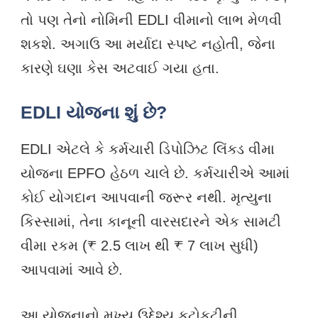
તો પણ તેનો નોમિની EDLI વીમાનો લાભ મેળવી
શકશે. અગાઉ આ મર્યાદા સ્પષ્ટ નહોતી, જેના
કારણે ઘણા કેસ અટવાઈ ગયા હતા.
EDLI યોજના શું છે?
EDLI એટલે કે કર્મચારી ડિપોઝિટ લિંક્ડ વીમા
યોજના EPFO હેઠળ ચાલે છે. કર્મચારીએ આમાં
કોઈ યોગદાન આપવાની જરૂર નથી. મૃત્યુના
કિસ્સામાં, તેના કાનૂની વારસદારને એક સામટી
વીમા રકમ (₹ 2.5 લાખ થી ₹ 7 લાખ સુધી)
આપવામાં આવે છે.
આ યોજનાનો મુખ્ય ઉદ્દેશ્ય કટોકટીની