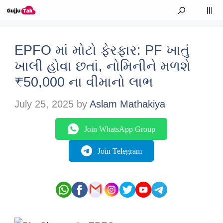
Skip to content
M
EPFO માં મોટો ફેરફાર: PF ખાતું
ખાલી હોવા છતાં, નોમિનીને મળશે
₹50,000 ના વીમાનો લાભ
July 25, 2025
by
Aslam Mathakiya
Join WhatsApp Group
Join Telegram