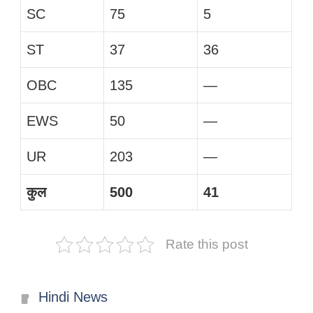
SC
75
5
ST
37
36
OBC
135
—
EWS
50
—
UR
203
—
कुल
500
41
Rate this post
Categories
Hindi News