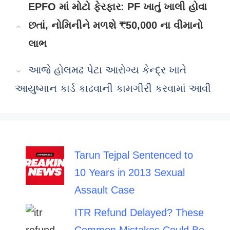
EPFO માં મોટો ફેરફાર: PF ખાતું ખાલી હોવા
છતાં, નોમિનીને મળશે ₹50,000 ના વીમાનો
લાભ
આજે હોલમઢ પેટા આરોગ્ય કેન્દ્ર ખાતે
આયુષ્માન કાર્ડ કાઢવાની કામગીરી કરવામાં આવી
Tarun Tejpal Sentenced to
10 Years in 2013 Sexual
Assault Case
ITR Refund Delayed? These