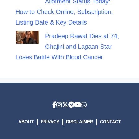
Allotment Status Today:
How to Check Online, Subscription,
Listing Date & Key Details
Pradeep Rawat Dies at 74,
Ghajini and Lagaan Star
Loses Battle With Blood Cancer
|
|
|
ABOUT
PRIVACY
DISCLAIMER
CONTACT