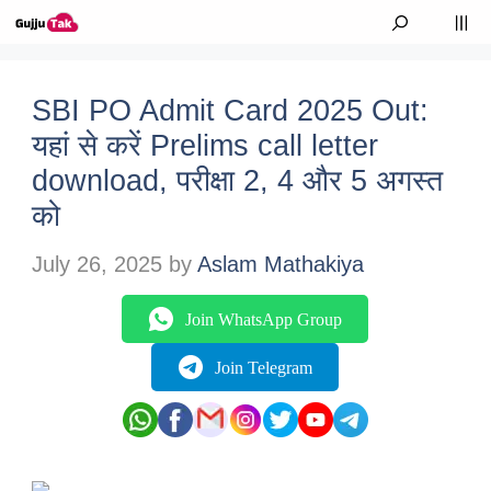
Skip to content
M
SBI PO Admit Card 2025 Out:
यहां से करें Prelims call letter
download, परीक्षा 2, 4 और 5 अगस्त
को
July 26, 2025
by
Aslam Mathakiya
Join WhatsApp Group
Join Telegram