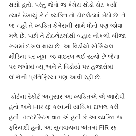
થયો હતો. પરંતુ જેવો જ કેમેરા થોડો સેટ કર્યો
ત્યારે દેખાયું કે તે વ્યક્તિ તો ટોઇલેટમાં બેઠો છે. તે
જ નહીં તે વ્યક્તિ કેમેરાની સામે ધોતો પણ જોવા
મળે છે. પછી તે ટોઇલેટમાંથી બહાર નીકળી બીજા
રૂમમાં દાખલ થાય છે. આ વિડીયો સોસિયલ
મીડિયા પર ખૂબ જ વાઇરલ થઈ રહ્યો છે જેના
પર લખોમાં વ્યૂ અને તે વિડીયો પર હજારોમાં
લોકોની પ્રતિક્રિયા પણ આવી રહી છે.
કોર્ટના રેકોર્ટ અનુસાર આ વ્યક્તિએ એ આરોપી
હતો અને FIR રદ્દ કરવાની યાચિકા દાખલ કરી
હતી. ઇન્ટરેસ્ટિંગ વાત એ હતી કે આ વ્યક્તિ જ
ફરિયાદી હતો. આ સુનવાયના અંતમાં FIR રદ્દ