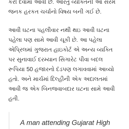
કરી દેવામાં આવી છે. ઓરંતુ વ્યક્તિની આ સરમ
જનક હરકત ચર્ચાનો વિષય બની ગઈ છે.
આવી ઘટના પહલીવાર નથી થઇ આવી ઘટના
પહેલા પણ સામે આવી ચૂકી છે. આ પહેલા
એપ્રિલમાં ગુજરાત હાઇકોર્ટ એ અન્ય વ્યક્તિ
પર સુનાવાઈ દરમ્યાન સિગારેટ પીવા બદલ
રૂપિયા 50 હજારનો દંડપણ લગાવવામાં આવ્યો
હતો. અને માર્ચમાં દિલ્હીની એક અદાલતમાં
આવી જ એક બિનજવાબદાર ઘટના સામે આવી
હતી.
A man attending Gujarat High