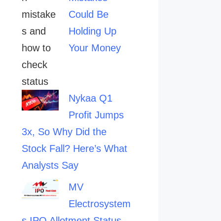
Could Be
Holding Up
Your Money
Nykaa Q1
Profit Jumps
3x, So Why Did the
Stock Fall? Here’s What
Analysts Say
MV
Electrosystem
s IPO Allotment Status