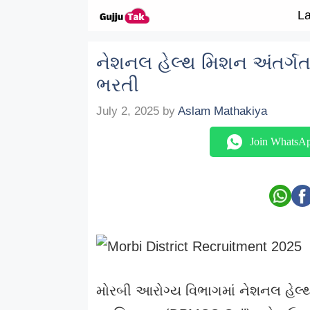
Skip to content
La
નેશનલ હેલ્થ મિશન અંતર્ગત 
ભરતી
July 2, 2025
by
Aslam Mathakiya
Join WhatsA
મોરબી આરોગ્ય વિભાગમાં નેશનલ હેલ્થ 