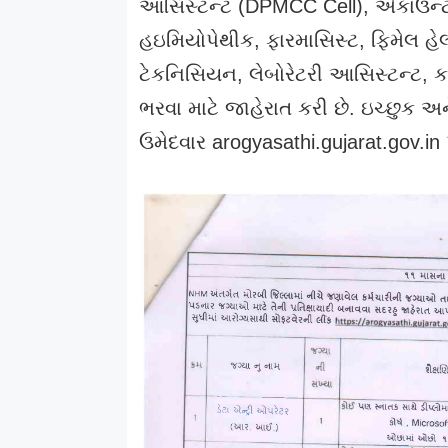
આસિસ્ટન્ટ (DPMCC Cell), એકાઉન્ટ
હઇમિયોપેથીક, ફારમાસિસ્ટ, ફિમેલ હેલ્
ટેકનિસિયન, લેબોરેટરી આસિસ્ટન્ટ, ક
ભરવા માટે જાહેરાત કરી છે. ઇચ્છુક અ
ઉમેદવાર arogyasathi.gujarat.gov.