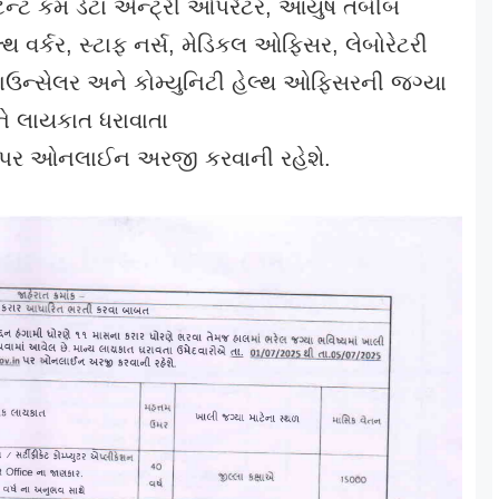
ન્ટ કમ ડેટા એન્ટ્રી ઓપરેટર, આયુષ તબીબ
થ વર્કર, સ્ટાફ નર્સ, મેડિકલ ઓફિસર, લેબોરેટરી
ાઉન્સેલર અને કોમ્યુનિટી હેલ્થ ઓફિસરની જગ્યા
ને લાયકાત ધરાવાતા
in પર ઓનલાઈન અરજી કરવાની રહેશે.