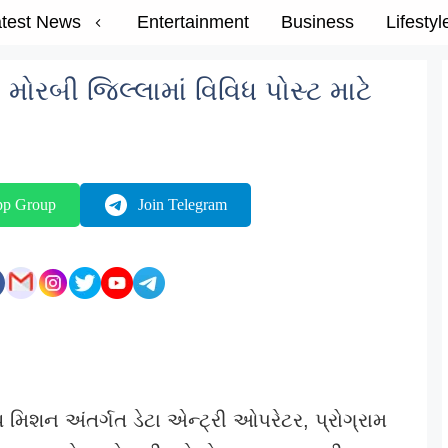
test News
Entertainment
Business
Lifestyl
મોરબી જિલ્લામાં વિવિધ પોસ્ટ માટે
pp Group
Join Telegram
મિશન અંતર્ગત ડેટા એન્ટ્રી ઓપરેટર, પ્રોગ્રામ