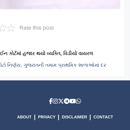
Rate this post
ઈન કોર્ટમાં હજાર થયો વ્યક્તિ, વિડીયો વાયરલ
ોટો નિર્ણય, ગુજરાતની તમામ પ્રાથમિક શાળાઓમાં દર
|
|
|
ABOUT
PRIVACY
DISCLAIMER
CONTACT