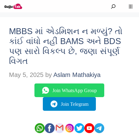
Skip to content
M
MBBS માં એડમિશન ન મળ્યું? તો
કાંઈ વાંધો નહીં BAMS અને BDS
પણ સારો વિકલ્પ છે, જણા સંપૂર્ણ
વિગત
May 5, 2025
by
Aslam Mathakiya
Join WhatsApp Group
Join Telegram