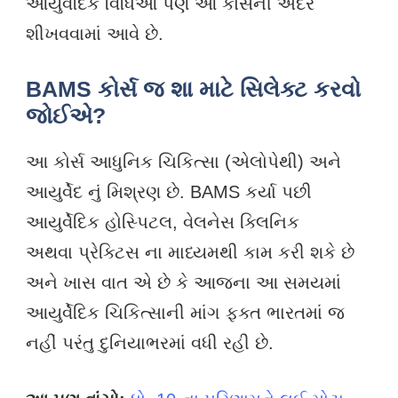
આયુર્વેદિક વિધિઓ પણ આ કોર્સની અંદર
શીખવવામાં આવે છે.
BAMS કોર્સ જ શા માટે સિલેક્ટ કરવો
જોઈએ?
આ કોર્સ આધુનિક ચિકિત્સા (એલોપેથી) અને
આયુર્વેદ નું મિશ્રણ છે. BAMS કર્યા પછી
આયુર્વેદિક હોસ્પિટલ, વેલનેસ ક્લિનિક
અથવા પ્રેક્ટિસ ના માધ્યમથી કામ કરી શકે છે
અને ખાસ વાત એ છે કે આજના આ સમયમાં
આયુર્વેદિક ચિકિત્સાની માંગ ફક્ત ભારતમાં જ
નહીં પરંતુ દુનિયાભરમાં વધી રહી છે.