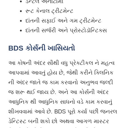
ડેન્ટલ એનાટોમી
રૂટ કેનાલ ટ્રીટમેન્ટ
દાંતની સફાઈ અને ગમ ટ્રીટમેન્ટ
દાંતની સર્જરી અને પ્રોસ્ટોડૉન્ટિક્સ
BDS કોર્સની ખાસિયતો
આ કોષની અંદર સૌથી વધુ પ્રેક્ટીકલ ને મહત્વ
આપવામાં આવતું હોય છે, જેથી કરીને ક્લિનિક
ની અંદર જાતે જ કામ કરવાનો અનુભવ જલ્દી
જ શરૂ થઈ જાય છે. અને આ કોર્સની અંદર
આધુનિક થી આધુનિક સાધનો વડે કામ કરવાનું
શીખવવામાં આવે છે. BDS પૂરો કર્યા પછી જનરલ
ડેન્ટિસ્ટ બની શકો છો અથવા આગળ માસ્ટર