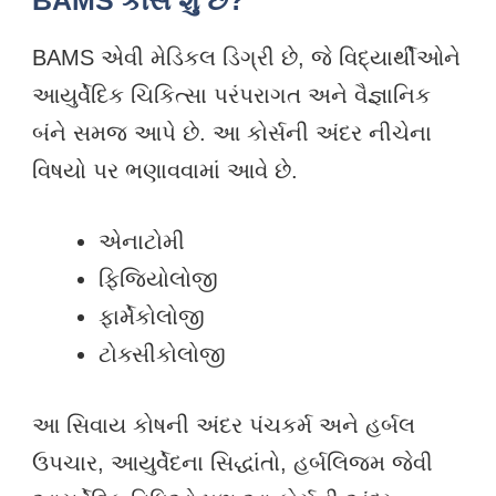
BAMS કોર્સ શું છે?
BAMS એવી મેડિકલ ડિગ્રી છે, જે વિદ્યાર્થીઓને
આયુર્વેદિક ચિકિત્સા પરંપરાગત અને વૈજ્ઞાનિક
બંને સમજ આપે છે. આ કોર્સની અંદર નીચેના
વિષયો પર ભણાવવામાં આવે છે.
એનાટોમી
ફિજિયોલોજી
ફાર્મેકોલોજી
ટોક્સીકોલોજી
આ સિવાય કોષની અંદર પંચકર્મ અને હર્બલ
ઉપચાર, આયુર્વેદના સિદ્ધાંતો, હર્બલિજ્મ જેવી