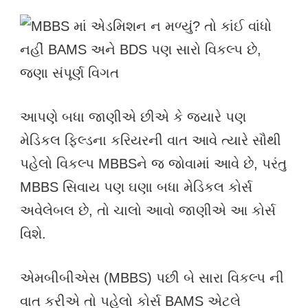
આપણે બધા જાણીએ છીએ કે જ્યારે પણ
મેડિકલ ફિલ્ડના કરિયરની વાત આવે ત્યારે સૌથી
પહેલો વિકલ્પ MBBSને જ જોવામાં આવે છે, પરંતુ
MBBS સિવાય પણ ઘણા બધા મેડિકલ કોર્સ
અવેલેબલ છે, તો ચાલો આવો જાણીએ આ કોર્સ
વિશે.
એમબીબીએસ (MBBS) પછી બે સારા વિકલ્પ ની
વાત કરીએ તો પહેલો કોર્સ BAMS એટલે