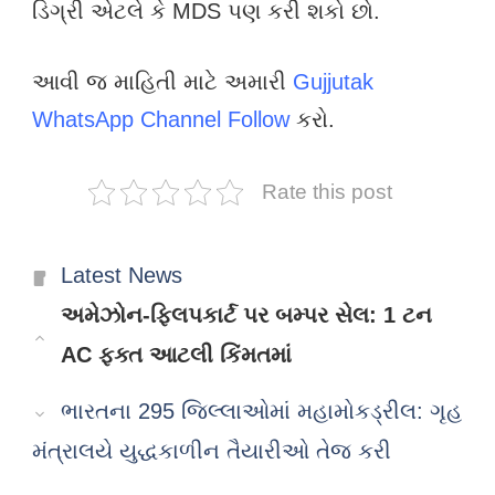
ડિગ્રી એટલે કે MDS પણ કરી શકો છો.
આવી જ માહિતી માટે અમારી
Gujjutak
WhatsApp Channel Follow
કરો.
Rate this post
Categories
Latest News
અમેઝોન-ફ્લિપકાર્ટ પર બમ્પર સેલ: 1 ટન
AC ફક્ત આટલી કિંમતમાં
ભારતના 295 જિલ્લાઓમાં મહામોકડ્રીલ: ગૃહ
મંત્રાલયે યુદ્ધકાળીન તૈયારીઓ તેજ કરી