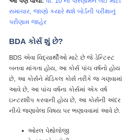
આ પણ વાંચો:
ધો. 10 ના પરિણામને લઈ મોટા
સમાચાર, જાણો કયારે થશે બોર્ડની પરીક્ષાનું
પરીણામ જાહેર
BDA કોર્સ શું છે?
BDS એવા વિદ્યાર્થીઓ માટે છે જે ડેન્ટિસ્ટ
બનવા માંગતા હોય, આ કોર્સ પાંચ વર્ષનો હોય
છે, આ કોર્સને મેડિકલ કોર્સ તરીકે જ ગણવામાં
આવે છે, આ પાંચ વર્ષના કોર્સમાં એક વર્ષ
ઇન્ટરશીપ કરવાની હોય છે, આ કોર્સની અંદર
નીચે જણાવેલા વિષય પર ભણાવવામાં આવે છે.
ઓરલ પેથોલોજી